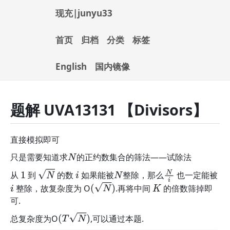
现充|junyu33
首页
归档
分类
标签
English
国内镜像
题解 UVA13131 【Divisors】
直接模拟即可
只是需要知道求
的正约数集合的筛法——试除法
N
从
到
的数
如果能被
整除，那么
也一定能被
1
N
i
N
N
i
整除，故复杂度为 O
.再将中间
的倍数筛掉即
i
(
N
)
K
可.
总复杂度为O
,可以通过本题.
(
T
N
)