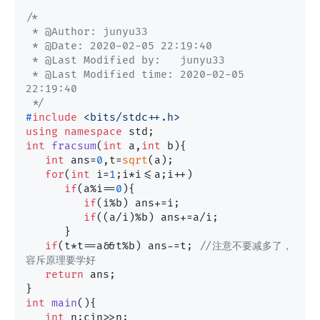
/*

 * @Author: junyu33 

 * @Date: 2020-02-05 22:19:40 

 * @Last Modified by:   junyu33 

 * @Last Modified time: 2020-02-05 
22:19:40 

 */
#
include
<bits/stdc++.h>
using
namespace
int
fracsum
(
int
 a,
int
 b)
{

int
 ans=
0
,t=
sqrt
(a);

for
(
int
 i=
1
;i*i<=a;i++)

if
(a%i==
0
){

if
(i%b) ans+=i;

if
((a/i)%b) ans+=a/i;

      }

if
(t*t==a&&t%b) ans-=t; 
//注意不要减多了，
容斥原理要学好
return
 ans;

int
main
()
{

int
 n;cin>>n;
