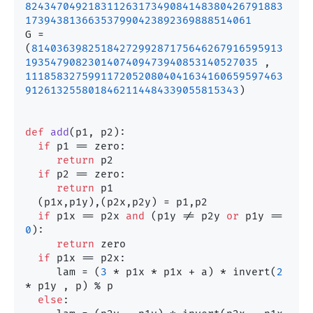
82434704921831126317349084148380426791883
173943813663537990423892369888514061
G = 
(
8140363982518427299287175646267916595913
1935479082301407409473940853140527035
 , 
11185832759911720520804041634160659597463
9126132558018462114484339055815343
)

def
add
(
p1, p2
):

if
 p1 == zero:

return
 p2

if
 p2 == zero:

return
 p1

  (p1x,p1y),(p2x,p2y) = p1,p2

if
 p1x == p2x 
and
 (p1y != p2y 
or
 p1y == 
0
):

return
 zero

if
 p1x == p2x:

     lam = (
3
 * p1x * p1x + a) * invert(
2
* p1y , p) % p

else
:
