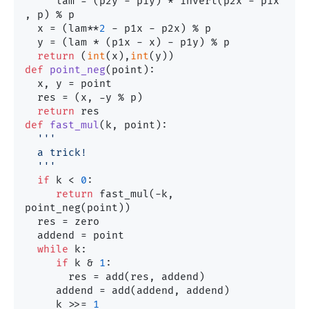
     lam = (p2y - p1y) * invert(p2x - p1x 
, p) % p

  x = (lam**
2
 - p1x - p2x) % p

  y = (lam * (p1x - x) - p1y) % p

return
 (
int
(x),
int
def
point_neg
(
point
):

  x, y = point

  res = (x, -y % p)

return
def
fast_mul
(
k, point
):

'''

  a trick!

  '''
if
 k < 
0
:

return
 fast_mul(-k, 
point_neg(point))

  res = zero

  addend = point

while
 k:

if
 k & 
1
:

       res = add(res, addend)

     addend = add(addend, addend)

     k >>= 
1