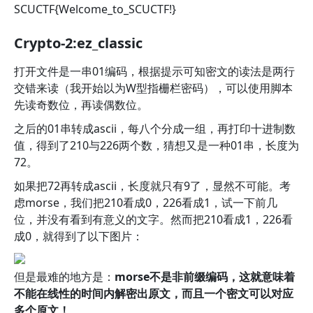
SCUCTF{Welcome_to_SCUCTF!}
Crypto-2:ez_classic
打开文件是一串01编码，根据提示可知密文的读法是两行
交错来读（我开始以为W型指栅栏密码），可以使用脚本
先读奇数位，再读偶数位。
之后的01串转成ascii，每八个分成一组，再打印十进制数
值，得到了210与226两个数，猜想又是一种01串，长度为
72。
如果把72再转成ascii，长度就只有9了，显然不可能。考
虑morse，我们把210看成0，226看成1，试一下前几
位，并没有看到有意义的文字。然而把210看成1，226看
成0，就得到了以下图片：
但是最难的地方是：
morse不是非前缀编码，这就意味着
不能在线性的时间内解密出原文，而且一个密文可以对应
多个原文！