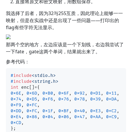
直接将原文和密文映射，用数组保存。
我选择了后者，因为32与255互质，因此理论上能够一一
映射，但是在实战中还是出现了一些问题——打印出的
flag有些字符无法显示。
那两个空的地方，左边应该是一个下划线，右边我尝试了
一下fate，gate这两个单词，结果就出来了。
参考代码：
#
include
<stdio.h>
#
include
<string.h>
int
0x6E
, 
0x6D
, 
0xB0
, 
0x6F
, 
0x92
, 
0xD1
, 
0x11
, 
0x74
, 
0xD5
, 
0xF6
, 
0x76
, 
0x78
, 
0x39
, 
0xDA
, 
0xF9
, 
0xFC
0xDD
, 
0xFC
, 
0x1F
, 
0xBF
, 
0x40
, 
0xE3
, 
0xC2
, 
0xE4
, 
0x86
, 
0x04
, 
0x06
, 
0x47
, 
0xAA
, 
0xC9
, 
0xCD
,
