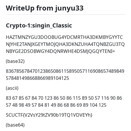
WriteUp from junyu33
Crypto-1:singin_Classic
HAZTMNZYGU3DOOBUG4YDCMRTHA3DKMBYGYYTC
NJYHE2TANJXGEYTMOJQHA3DKNZUHA4TQNBZGU3TQ
NBYGE2DSOBWGY4DQNRWHE4DSMJQGQYTENI=
(base32)
836785678470123865086115895057116908657489849
578481498668866989104125
(ascii)
83 67 85 67 84 70 123 86 50 86 115 89 50 57 116 90 86
57 48 98 49 57 84 81 49 86 68 86 69 89 104 125
SCUCTF{V2VsY29tZV90b19TQ1VDVEYh}
(base64)