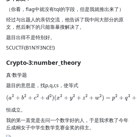
（你看，flag中就没有tql的字段，但是我就推出来了）
经过与出题人的亲切交流，他告诉了我中间大部分的原
文，然后剩下的只能靠暴搜解决了。
题目出得不是特别好。
SCUCTF{B1N?F3NCE!}
Crypto-3:number_theory
真·数学题
题目的意思是，找p,q,r,s，使等式
(
a
2
+
b
2
+
c
2
+
d
2
)
(
x
2
+
y
2
+
z
2
+
w
2
)
=
p
2
+
q
2
+
r
2
+
s
2
恒成立。
我的第一直觉是去问一个数学好的人，于是我求教了今年
丘成桐女子中学生数学竞赛金奖的得主。