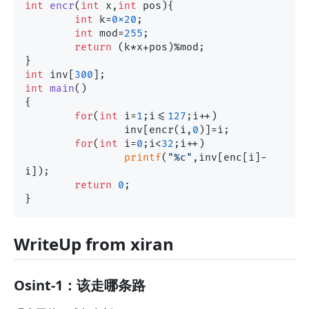
int
encr
(
int
 x,
int
 pos)
{

int
 k=
0x20
;

int
 mod=
255
;

return
 (k*x+pos)%mod;

int
 inv[
300
int
main
()
{

for
(
int
 i=
1
;i<=
127
;i++)

		inv[encr(i,
0
)]=i;

for
(
int
 i=
0
;i<
32
;i++)

printf
(
"%c"
,inv[enc[i]-
i]);

return
0
;

WriteUp from xiran
Osint-1：该走哪条路