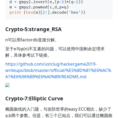
d = gmpy2.invert(e,(p-
1
)*(q-
1
))

print
 (
hex
(m)[
2
:].decode(
'hex'
Crypto-5:strange_RSA
n可以用factordb直接分解。
至于e与φ(n)不互素的问题，可以使用中国剩余定理求
解，具体参考以下链接。
https://github.com/ustclug/hackergame2019-
writeups/blob/master/official/%E5%8D%81%E6%AC%
A1%E6%96%B9%E6%A0%B9/README.md
Crypto-7:Elliptic Curve
椭圆曲线的入门题，与攻防世界的easy ECC相比，缺少了
a,b两个参数。但是，有三个已知点，我们可以通过椭圆曲