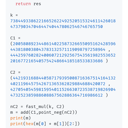
return
 res

k = 
73844933862216652622492520515324611426018
473790347046447404478062546746765750
C1 = 
(
2005808923448614022587326655095162428596
4438180038043783132571119098797258964
 , 
44425976028240060721292567543561982553652
201677216540575424866418518533833686
 )

C2 = 
(
4421931688440587179395008716367514164132
4021196457542671365362829884688420072
 , 
42705405459815954011526630723538719826904
473252385988608867562886364716986612
 )

nC2 = fast_mul(k, C2)

print
print
(
hex
(m[
0
] + m[
1
])[
2