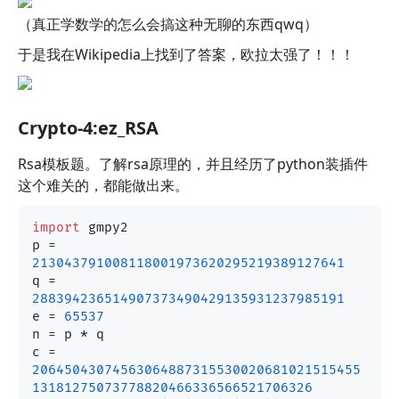
（真正学数学的怎么会搞这种无聊的东西qwq）
于是我在Wikipedia上找到了答案，欧拉太强了！！！
Crypto-4:ez_RSA
Rsa模板题。了解rsa原理的，并且经历了python装插件
这个难关的，都能做出来。
import
 gmpy2

p = 
213043791008118001973620295219389127641
q = 
288394236514907373490429135931237985191
e = 
65537
n = p * q

c = 
20645043074563064887315530020681021515455
13181275073778820466336566521706326