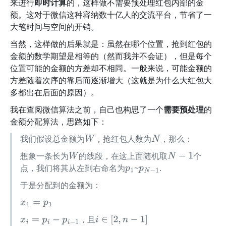
来进行
即时计算
的，这样做不需要预处理红包内部的金
额。这对于微信这种容纳数十亿人的交流平台，节省了一
大笔时间与空间的开销。
当然，这样做的后果就是：虽然在哪个位置，抢到红包的
金额的数学期望是相等的（然而我并不会证），但是每个
位置可能的金额的方差却不相同。一般来说，可能金额的
方差随着次序的靠后而逐渐增大（这就是为什么大红包大
多都出在后面的原因）。
我在查阅微信算法之前，自己也构思了一个
需要预处理
的
金额分配算法，思路如下：
我们假设总金额为
，抢红包人数为
，那么：
W
N
想象一条长为
的线段，在这上面随机取
个
W
N
−
1
点，我们将其从左到右命名为
~
.
p
1
p
N
−
1
于是分配到的金额为：
x
1
=
p
1
，且
x
i
=
p
i
−
p
i
−
1
i
∈
[
2
,
n
−
1
]