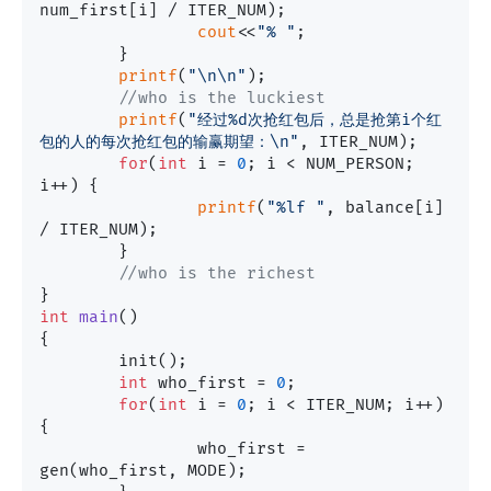
num_first[i] / ITER_NUM);

cout
<<
"% "
;

	}

printf
(
"\n\n"
);

//who is the luckiest
printf
(
"经过%d次抢红包后，总是抢第i个红
包的人的每次抢红包的输赢期望：\n"
, ITER_NUM);

for
(
int
 i = 
0
; i < NUM_PERSON; 
i++) {

printf
(
"%lf "
, balance[i] 
/ ITER_NUM);

	}

//who is the richest
int
main
()
{

	init();

int
 who_first = 
0
;

for
(
int
 i = 
0
; i < ITER_NUM; i++) 
{

		who_first = 
gen(who_first, MODE);
