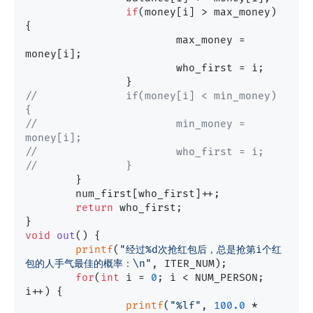
if
(money[i] > max_money) 
{

			max_money = 
money[i];

			who_first = i;

//		if(money[i] < min_money) 
{
//			min_money = 
money[i];
//			who_first = i;
//		}		
	}

	num_first[who_first]++;

return
 who_first;

void
out
()
 {

printf
(
"经过%d次抢红包后，总是抢第i个红
包的人手气最佳的概率：\n"
, ITER_NUM);

for
(
int
 i = 
0
; i < NUM_PERSON; 
i++) {

printf
(
"%lf"
, 
100.0
 * 