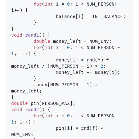
for
(
int
 i = 
0
; i < NUM_PERSON; 
i++) {

		balance[i] = INI_BALANCE;

	}

void
rand1
()
 {

double
 money_left = NUM_ENV;

for
(
int
 i = 
0
; i < NUM_PERSON - 
1
; i++) {

		money[i] = rnd(f) * 
money_left / (NUM_PERSON - i) * 
2
;

		money_left -= money[i];

	}

	money[NUM_PERSON - 
1
] = 
money_left;

double
void
rand2
()
 {

for
(
int
 i = 
0
; i < NUM_PERSON - 
1
; i++) {

		pin[i] = rnd(f) * 
NUM_ENV;
