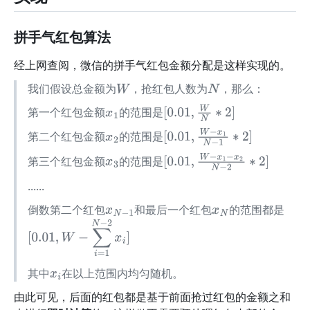
拼手气红包算法
经上网查阅，微信的拼手气红包金额分配是这样实现的。
我们假设总金额为
，抢红包人数为
，那么：
W
N
第一个红包金额
的范围是
x
1
[
0.01
,
W
N
∗
2
]
第二个红包金额
的范围是
x
2
[
0.01
,
W
−
x
1
N
−
1
∗
2
]
第三个红包金额
的范围是
x
3
[
0.01
,
W
−
x
1
−
x
2
N
−
2
∗
2
]
......
倒数第二个红包
和最后一个红包
的范围都是
x
N
−
1
x
N
[
0.01
,
W
−
∑
i
=
1
N
−
2
x
i
]
其中
在以上范围内均匀随机。
x
i
由此可见，后面的红包都是基于前面抢过红包的金额之和