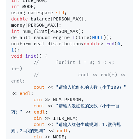
int
int
 MODE;

using namespace 
std
double
 balance[PERSON_MAX], 
int
 num_first[PERSON_MAX];

default_random_engine 
f
(time(
NULL
))
;

uniform_real_distribution<
double
> 
rnd
(
0
, 
1
)
void
init
()
 {

//	for(int i = 0; i < 4; 
i++)
//		cout << rnd(f) << 
endl;
cout
 << 
"请输入抢红包的人数（小于100）"
<< 
endl
;

cin
 >> NUM_PERSON;

cout
 << 
"请输入发红包的次数（小于一百
万）"
 << 
endl
;

cin
 >> ITER_NUM;

cout
 << 
"请输入红包生成规则：1.微信规
则，2.我的规则"
 << 
endl
;

cin
 >> MODE;
