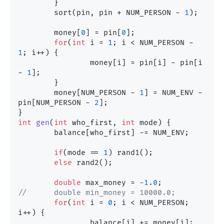
	}

	sort(pin, pin + NUM_PERSON - 
1
);

	money[
0
] = pin[
0
];

for
(
int
 i = 
1
; i < NUM_PERSON - 
1
; i++) {

		money[i] = pin[i] - pin[i 
- 
1
];

	}

	money[NUM_PERSON - 
1
] = NUM_ENV - 
pin[NUM_PERSON - 
2
];

int
gen
(
int
 who_first, 
int
 mode)
 {

	balance[who_first] -= NUM_ENV;

if
(mode == 
1
) rand1();

else
 rand2();

double
 max_money = 
-1.0
//	double min_money = 10000.0;
for
(
int
 i = 
0
; i < NUM_PERSON; 
i++) {

		balance[i] += money[i];
