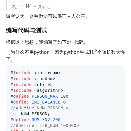
x
n
=
W
−
p
N
−
1
编者认为，这种做法可以保证人人公平。
编写代码与测试
根据以上思想，我编写了如下c++代码。
（为什么不用python？因为python生成
个随机数太慢
10
6
了）
#
include
<iostream>
#
include
<random>
#
include
<ctime>
#
include
<algorithm>
#
define
 PERSON_MAX 100
#
define
 INI_BALANCE 0
//#define NUM_PERSON 4
int
#
define
 NUM_ENV 200
//#define ITER_NUM 1000000