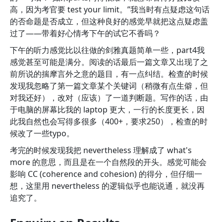
高，因为考官要 test your limit。”我当时有点疑虑这句话
的否命题是否成立，但这种良好的感觉早就把这点疑虑盖
过了——带着好心情考下午的试它不香吗？
下午的听力感觉比以往做的剑雅真题简单一些，part4我
感觉甚至可能是满分。阅读的话最后一篇文章又出现了之
前所说的揣摩言外之意的题目，有一点纠结。检查的时候
发现我忽略了第一篇文章某个关键词（稍微有点生僻，但
对我还好），改对（应该）了一道判断题。写作的话，由
于电脑的屏幕比我的 laptop 更大，一行的长度更长，因
此我自然也会写得多很多（400+，要求250），检查的时
候改了一些typo。
考完的时候发现我把 nevertheless 理解成了 what's
more 的意思，而且是在一个自然段的开头。感觉可能会
影响 CC (coherence and cohesion) 的得分，但仔细一
想，这里用 nevertheless 的逻辑似乎也能说通，就没再
追究了。