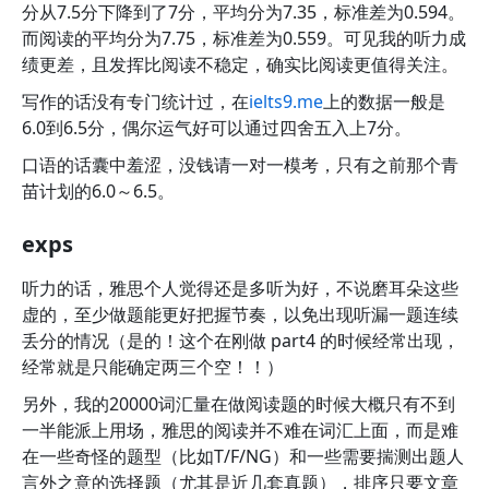
分从7.5分下降到了7分，平均分为7.35，标准差为0.594。
而阅读的平均分为7.75，标准差为0.559。可见我的听力成
绩更差，且发挥比阅读不稳定，确实比阅读更值得关注。
写作的话没有专门统计过，在
ielts9.me
上的数据一般是
6.0到6.5分，偶尔运气好可以通过四舍五入上7分。
口语的话囊中羞涩，没钱请一对一模考，只有之前那个青
苗计划的6.0～6.5。
exps
听力的话，雅思个人觉得还是多听为好，不说磨耳朵这些
虚的，至少做题能更好把握节奏，以免出现听漏一题连续
丢分的情况（是的！这个在刚做 part4 的时候经常出现，
经常就是只能确定两三个空！！）
另外，我的20000词汇量在做阅读题的时候大概只有不到
一半能派上用场，雅思的阅读并不难在词汇上面，而是难
在一些奇怪的题型（比如T/F/NG）和一些需要揣测出题人
言外之意的选择题（尤其是近几套真题），排序只要文章