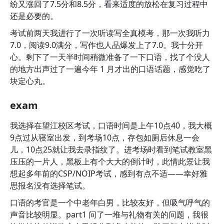
纷又涨回了7.5分和8.5分，看来适度的放松在复习过程中
还是必要的。
考试前两天我进行了一次听读写全真模考，那一次我听力
7.0，阅读9.0满分，写作也人品爆发上了7.0。我十分开
心。剩下了一天半时间稍微准备了一下口语，找了个没人
的地方出声过了一遍今年 1 月才出的口语话题，感觉吃了
块定心丸。
exam
我选择在望江校区考试，口语时间是上午10点40，我大概
9点过从寝室出发，到考场10点，存包如厕后休息一会
儿，10点25就让我去录指纹了。进考场时看到笔试教室黑
压压的一片人，黑板上有个大大的倒计时，此情此景让我
想起多年前的CSP/NOIP考试，感到有点不适——幸好雅
思报名没有选择笔试。
口语的考官是一个中老年白男，比较友好，但吸气呼气的
声音比较明显。part1 问了一堆与礼物有关的问题，我很