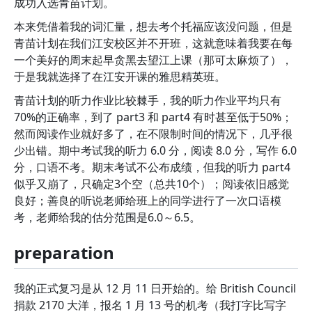
成功入选青苗计划。
本来凭借着我的词汇量，想去考个托福应该没问题，但是
青苗计划在我们江安校区并不开班，这就意味着我要在每
一个美好的周末起早贪黑去望江上课（那可太麻烦了），
于是我就选择了在江安开课的雅思精英班。
青苗计划的听力作业比较棘手，我的听力作业平均只有
70%的正确率，到了 part3 和 part4 有时甚至低于50%；
然而阅读作业就好多了，在不限制时间的情况下，几乎很
少出错。期中考试我的听力 6.0 分，阅读 8.0 分，写作 6.0
分，口语不考。期末考试不公布成绩，但我的听力 part4
似乎又崩了，只确定3个空（总共10个）；阅读依旧感觉
良好；善良的听说老师给班上的同学进行了一次口语模
考，老师给我的估分范围是6.0～6.5。
preparation
我的正式复习是从 12 月 11 日开始的。给 British Council
捐款 2170 大洋，报名 1 月 13 号的机考（我打字比写字