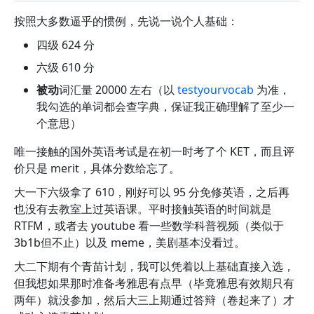
按照大多数逼乎的惯例，先说一说个人基础：
四级 624 分
六级 610 分
被动
词汇量 20000 左右（以
testyourvocab
为准，
我勾选的单词都会查字典，保证我正确理解了至少一
个意思）
唯一接触的国外英语考试是在初一时考了个 KET，而且评
价只是 merit，具体分数给忘了。
大一下六级拿了 610，刚好可以 95 分免修英语，之后再
也没有去教室上过英语课。平时接触英语的时间就是
RTFM，或者去 youtube 看一些数学科普视频（类似于
3b1b但不止）以及 meme，美剧基本没看过。
大二下期有个青苗计划，我可以凭着以上基础直接入选，
但我想如果那时准备考雅思有点早（毕竟雅思有效期只有
两年）就没参加，然后大三上期通过答辩（卷起来了）才