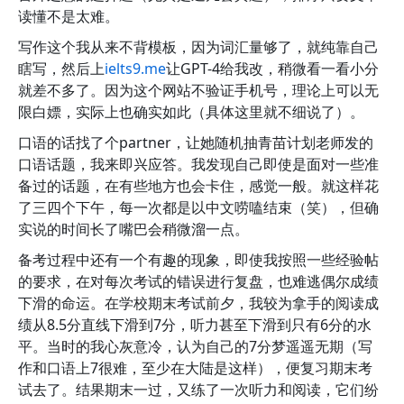
读懂不是太难。
写作这个我从来不背模板，因为词汇量够了，就纯靠自己
瞎写，然后上
ielts9.me
让GPT-4给我改，稍微看一看小分
就差不多了。因为这个网站不验证手机号，理论上可以无
限白嫖，实际上也确实如此（具体这里就不细说了）。
口语的话找了个partner，让她随机抽青苗计划老师发的
口语话题，我来即兴应答。我发现自己即使是面对一些准
备过的话题，在有些地方也会卡住，感觉一般。就这样花
了三四个下午，每一次都是以中文唠嗑结束（笑），但确
实说的时间长了嘴巴会稍微溜一点。
备考过程中还有一个有趣的现象，即使我按照一些经验帖
的要求，在对每次考试的错误进行复盘，也难逃偶尔成绩
下滑的命运。在学校期末考试前夕，我较为拿手的阅读成
绩从8.5分直线下滑到7分，听力甚至下滑到只有6分的水
平。当时的我心灰意冷，认为自己的7分梦遥遥无期（写
作和口语上7很难，至少在大陆是这样），便复习期末考
试去了。结果期末一过，又练了一次听力和阅读，它们纷