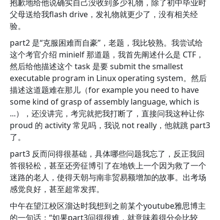
抱歉地给他说确实自己没收到多少礼物，除了初中毕业时
父母送给我flash drive，发礼物就更少了，没有相关经
验。
part2 是“克服困难而自豪”，老题，我比较熟。我尝试给
这个考官介绍 minielf 那道题，我首先阐述什么是 CTF，
然后给他描述这个 task 是要 submit the smallest
executable program in Linux operating system。然后
描述这道题难在那儿（for example you need to have
some kind of grasp of assembly language, which is
...），还没讲完，考完就把我打断了，直接问我这种让你
proud 的 activity 常见吗，我说 not really，他就跳 part3
了。
part3 反而问得很基础，具体哪些问题我忘了，反正我回
答很轻松，甚至还旁征博引了在地铁上一个因为救了一个
迷路的老人，使得天朝与南非贸易额增加的故事。出考场
感觉良好，甚至超常发挥。
中午在望江校区溜达时我想到之前某个youtube雅思博主
的一句话：“如果part3问得很难，就意味着得分会比较