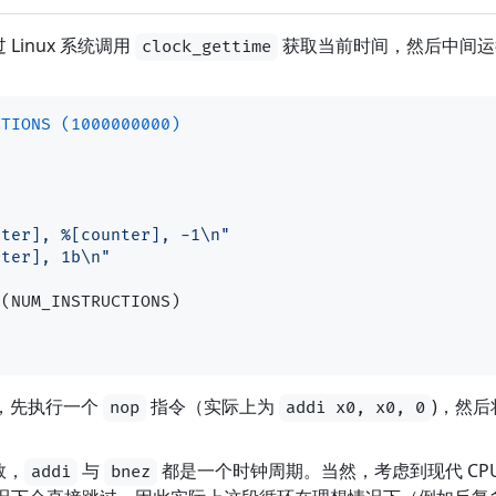
Linux 系统调用
获取当前时间，然后中间运
clock_gettime
CTIONS (1000000000)
nter], %[counter], -1\n"
nter], 1b\n"
"
(NUM_INSTRUCTIONS)  

始，先执行一个
指令（实际上为
)，然
nop
addi x0, x0, 0
数，
与
都是一个时钟周期。当然，考虑到现代 CP
addi
bnez