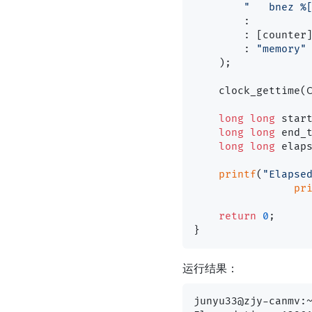
"   bnez %
        :

        : [counter
        : 
"memory"
    )
;

    clock_gettime(CLOCK_REALTIME, &end);

long
long
 star
long
long
 end_
long
long
 elaps
printf
(
"Elapse
pr
return
0
;

运行结果：
junyu33@zjy-canmv:~