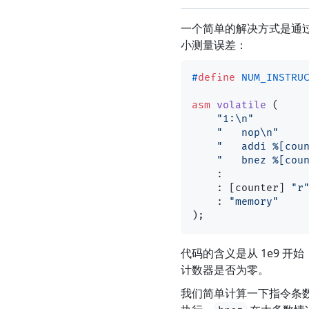
一个简单的解决方式是通过 
小测量误差：
#
define
 NUM_INSTRU
asm
volatile
(

"1:\n"
"   nop\n"
"   addi %[cou
"   bnez %[cou
    : 

    : [counter] 
"r
    : 
"memory"
)
代码的含义是从 1e9 开
计数器是否为零。
我们简单计算一下指令条