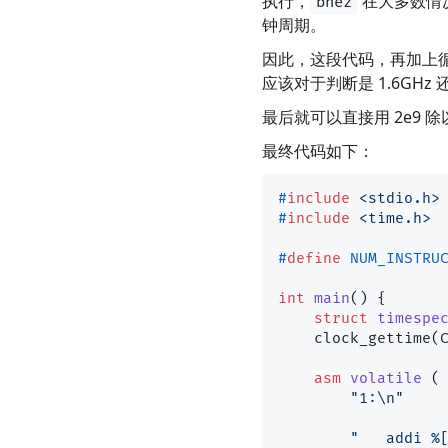
执行，
在大多数情
bnez
钟周期。
因此，这段代码，再加上循
应该对于判断是 1.6GHz 
最后就可以直接用 2e9 
最终代码如下：
#
include
<stdio.h>
#
include
<time.h>
#
define
 NUM_INSTRU
int
main
()
 {

struct
timespe
    clock_gettime(CLOCK_REALTIME, &start);

asm
volatile
(

"1:\n"
"   addi %