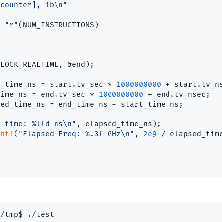
[counter], 1b\n"
] 
"r"
(NUM_INSTRUCTIONS)

t_time_ns = start.tv_sec * 
1000000000
 + start.tv_ns
time_ns = end.tv_sec * 
1000000000
 + end.tv_nsec;

ed_time_ns = end_time_ns - start_time_ns;

d time: %lld ns\n"
, elapsed_time_ns);

intf
(
"Elapsed Freq: %.3f GHz\n"
, 
2e9
 / elapsed_time
/tmp$ ./test
