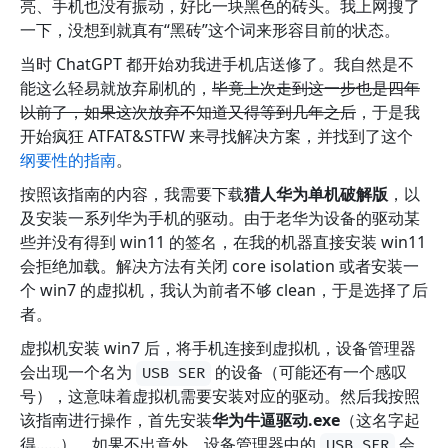
亮、手机也没有振动，好比一块黑色的砖头。我上网搜了
一下，没想到就真有“黑砖”这个词来形容目前的状态。
当时 ChatGPT 都开始劝我进手机店送修了。我自然是不
能这么轻易就放弃刷机的，
毕竟上次走到这一步也是四年
以前了，如果这次放弃不知道又得等到几年之后
，于是我
开始疯狂 ATFAT&STFW 来寻找解决方案，并找到了这个
纲要性的指南
。
按照该指南的内容，我需要下载
猎人华为单机破解版
，以
及安装一系列华为手机的驱动。由于老华为设备的驱动某
些并没有得到 win11 的签名，在我的机器直接安装 win11
会拒绝加载。解决方法有关闭 core isolation 或者安装一
个 win7 的虚拟机，我认为前者不够 clean，于是选择了后
者。
虚拟机安装 win7 后，将手机连接到虚拟机，设备管理器
会出现一个名为
的设备（可能还有一个感叹
USB SER
号），这意味着虚拟机需要安装对应的驱动。然后我按照
该指南进行操作，首先安装
华为牛逼驱动.exe
（这名字起
得......）。如果不出意外，设备管理器中的
会
USB SER