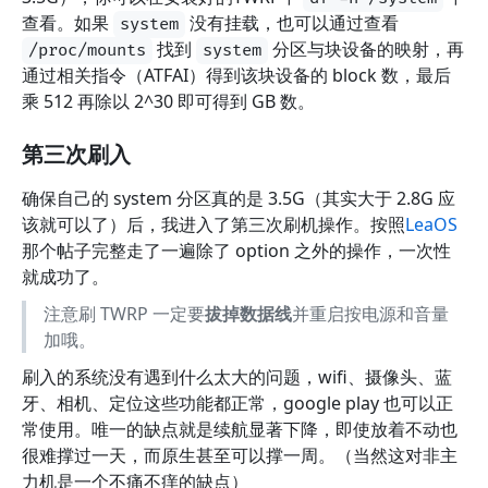
查看。如果
没有挂载，也可以通过查看
system
找到
分区与块设备的映射，再
/proc/mounts
system
通过相关指令（ATFAI）得到该块设备的 block 数，最后
乘 512 再除以 2^30 即可得到 GB 数。
第三次刷入
确保自己的 system 分区真的是 3.5G（其实大于 2.8G 应
该就可以了）后，我进入了第三次刷机操作。按照
LeaOS
那个帖子完整走了一遍除了 option 之外的操作，一次性
就成功了。
注意刷 TWRP 一定要
拔掉数据线
并重启按电源和音量
加哦。
刷入的系统没有遇到什么太大的问题，wifi、摄像头、蓝
牙、相机、定位这些功能都正常，google play 也可以正
常使用。唯一的缺点就是续航显著下降，即使放着不动也
很难撑过一天，而原生甚至可以撑一周。（当然这对非主
力机是一个不痛不痒的缺点）