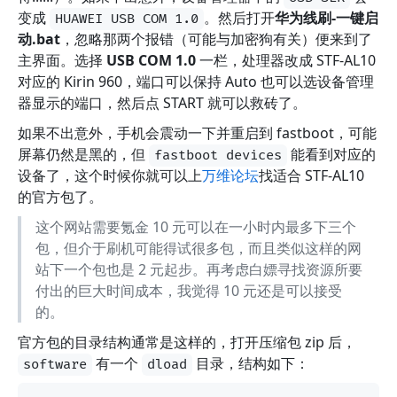
变成
。然后打开
华为线刷-一键启
HUAWEI USB COM 1.0
动.bat
，忽略那两个报错（可能与加密狗有关）便来到了
主界面。选择
USB COM 1.0
一栏，处理器改成 STF-AL10
对应的 Kirin 960，端口可以保持 Auto 也可以选设备管理
器显示的端口，然后点 START 就可以救砖了。
如果不出意外，手机会震动一下并重启到 fastboot，可能
屏幕仍然是黑的，但
能看到对应的
fastboot devices
设备了，这个时候你就可以上
万维论坛
找适合 STF-AL10
的官方包了。
这个网站需要氪金 10 元可以在一小时内最多下三个
包，但介于刷机可能得试很多包，而且类似这样的网
站下一个包也是 2 元起步。再考虑白嫖寻找资源所要
付出的巨大时间成本，我觉得 10 元还是可以接受
的。
官方包的目录结构通常是这样的，打开压缩包 zip 后，
有一个
目录，结构如下：
software
dload