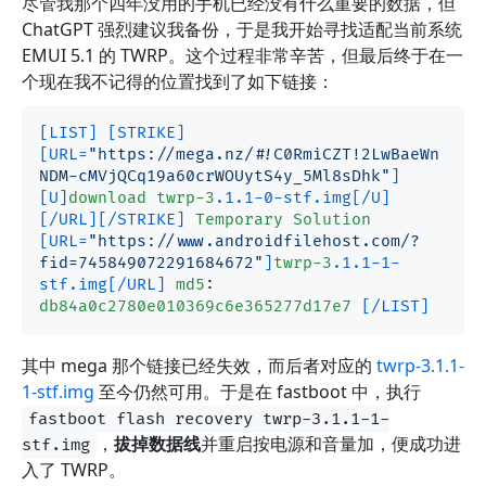
尽管我那个四年没用的手机已经没有什么重要的数据，但
ChatGPT 强烈建议我备份，于是我开始寻找适配当前系统
EMUI 5.1 的 TWRP。这个过程非常辛苦，但最后终于在一
个现在我不记得的位置找到了如下链接：
[LIST]
[STRIKE]
[URL=
"https://mega.nz/#!C0RmiCZT!2LwBaeWn
NDM-cMVjQCq19a60crWOUytS4y_5Ml8sDhk"
]
[U]
download
twrp-3
.1
.1-0-stf
.img
[/U]
[/URL]
[/STRIKE]
Temporary
Solution
[URL=
"https://www.androidfilehost.com/?
fid=745849072291684672"
]
twrp-3
.1
.1-1-
stf
.img
[/URL]
md5
: 
db84a0c2780e010369c6e365277d17e7
[/LIST]
其中 mega 那个链接已经失效，而后者对应的
twrp-3.1.1-
1-stf.img
至今仍然可用。于是在 fastboot 中，执行
fastboot flash recovery twrp-3.1.1-1-
，
拔掉数据线
并重启按电源和音量加，便成功进
stf.img
入了 TWRP。