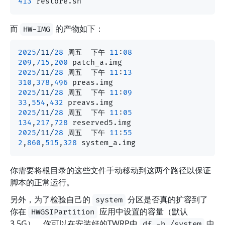
413
而
的产物如下：
HW-IMG
2025
/11/
28
 周五  下午 
11
:
08
209
,
715
,
200
2025
/11/
28
 周五  下午 
11
:
13
310
,
378
,
496
2025
/11/
28
 周五  下午 
11
:
09
33
,
554
,
432
2025
/11/
28
 周五  下午 
11
:
05
134
,
217
,
728
2025
/11/
28
 周五  下午 
11
:
55
2
,
860
,
515
,
328
你需要将根目录的这些文件手动移动到这两个路径以保证
脚本的正常运行。
另外，为了检验自己的
分区是否真的扩容到了
system
你在
应用中设置的容量（默认
HWGSIPartition
3.5G），你可以在安装好的TWRP中
中
df -h /system