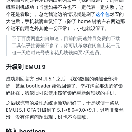
你的编号刚好在左边列出的列表中（我的就是），则有高
概率刷机成功（当然如果不在也不一定代表一定失败，这
个还是看脸）。总之我这边的情况就是刷了
这个包
对应的
大包后，手机就满血复活了（除了 home 键的左右两边那
个键不能用之外其他一切正常），小包就没管了。
至于百度网盘如何加速，目前的高速并且免费的下载
工具似乎挂得差不多了，你可以考虑在闲鱼上花一元
租一天临时账号或者花几块钱购买7天会员。
升级到 EMUI 9
成功刷回官方 EMUI 5.1 之后，我的数据的确被全部清
除，甚至 bootloader 给我回锁了。幸好淘宝那边的解锁
码还在，我依旧可以使用该解锁码重新解锁我的手机。
之后我惊奇的发现系统更新功能好了，于是我便一路从
EMUI 5.1 OTA 升级到了 5.1->8.0->9.0->9.1，过程非常丝
滑，没有任何问题出现，bl 也不会回锁。
陷入 bootloop