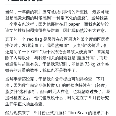
当然，一年前的我并没有意识到事情的严重性，最多可能
就是感觉大四的时候感到“一种常态化的疲惫”。当然我某
一个室友也这样，因为他那时在赶 paper，而我也被毕设
论文的排版问题搞得焦头烂额，因此我仍然没有太在意。
真正的一个 red flag 是暑假在市区周边的某个度假区民宿
排便时，发现流血了。我虽然知道“十人九痔”这句话，但
还是问了一下 GPT “为什么痔疮会导致大便滴血”，答案是
除了内痔以外，与我最相关的因素就是“腹压升高”，而后
者通常与超重有关。于是我意识到，即使是 73 kg 这个略
微有些超重的数字，貌似也不是数字了。
当然事情还没完，于是我向父母提出可能得检查一下肝
功，因为数年前定期体检做 CT 的时候也持续有“（轻度）
脂肪肝”这种诊断，但当时无人在意，也就忽略过去了。我
提出检查之后，他们也没说什么，时间定在了 9 月份研究
生开学正式抽血检查。
然后现实来了：9 月份正式抽血和 FibroScan 的结果并不