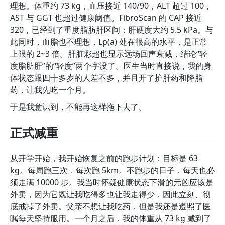
理想。体重约 73 kg，血压接近 140/90，ALT 超过 100，
AST 与 GGT 也超过健康阈值。FibroScan 的 CAP 接近
320，已经到了重度脂肪肝区间；肝硬度大约 5.5 kPa。与
此同时，血脂也不理想，Lp(a) 处在很高的水平，是正常
上限的 2~3 倍。肝脏彩超也显示远场回声衰减，结论“轻
度脂肪肝”的“轻度”两个字没了。医生当时直接说，我的身
体状态跟四十多岁的人差不多，并且开了护肝药和降脂
药，让我先吃一个月。
于是我意识到，不能再这样拖下去了。
正式减重
从开学开始，我开始恢复之前的跑步计划：目标是 63
kg。每周跑三次，每次跑 5km。不跑步的日子，每天也必
须走满 10000 步。我当时怀疑健康状态下滑的元凶应该是
外卖，因为它既让我吃得多也让我走得少，因此立刻、彻
底戒掉了外卖。父亲不想让我吃药，但是我还是遵照了医
嘱每天坚持服用。一个月之后，我的体重从 73 kg 减到了