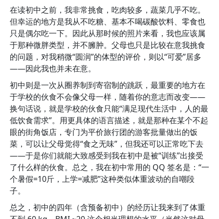
在读初中之前，我非常挑食，吃肉较多，蔬菜几乎不吃。
但幸运的地方是我从不吃糖、基本不喝碳酸饮料、零食也
只是偶尔吃一下。因此从那时候的照片来看，我也应该属
于那种微胖类型，并不臃肿。父母也只是比较在意我挑食
的问题，对我稍微“圆润”的体型的评价，则以“可爱”居多
——因此我也并未在意。
初中则是一次从圈养制到寄宿制的跳跃，最重要的地方在
于学校的伙食不会像父母一样，随着你的意志而改变——
换句话说，就是学校的伙食只能“满足现代生活中，人的最
低饮食需求”。用更具体的语言描述，就是那种在某个不起
眼的街角饭店，专门为平价旅行团的游客批量做出的饭
菜，可以让父母觉得“食之无味”，但我还可以正常吃下去
——于是你们就能大致感受到我在初中是被“训练”出接受
了什么样的伙食。总之，我在初中常用的 QQ 签名是：“一
个暑假=10斤，上学=减肥”这种类似体重波动的自嘲段
子。
总之，初中的四年（含预备初中）的经历让我来到了体重