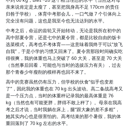
不到 60 kg，BMI ~20 这个相当理想的水平（当然这对母
亲来说肯定是太瘦了，甚至把我身高不足 170cm 的责任
归咎于学校），体育中考那会儿，一口气做 7 个引体向上
完全没有问题，这也是我至今也无法达到的水平。
中考之后，命运的齿轮又开始转动，无论是我所在初中的
高中部夏令营，还是七中的夏令营，都是比较自由的饭卡
选菜模式，高考也不考体育——这意味着我终于可以“放飞
自我”，于是小学的习惯又回来了。夏令营那段时间确实吃
得很爽，我的体重也马上突破了 60 大关，甚至是 70 大关
（当然事后回看，可能也与当时的选拔压力有关），过去
那个青春少年瘦削的模样再也回不来了。
高中的竞赛虽然仍有压力，但学校的伙食“似乎也变差
了”，因此我的体重也在 70 kg 出头波动。高二备战高考又
是一个压力点，当时的体重秤记录我的最高体重是 76
kg（当然也有可能更胖，胖得不敢上秤了）。母亲在我高
考之后才说，当时我躺在床上，腿“跟大象的差不多粗”，
她其实内心也是很害怕的。高考结束的那个暑假，我的体
重回落到了 70 kg 左右的水平。