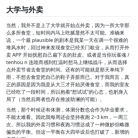
大学与外卖
当然，我并不是上了大学就开始点外卖，因为一所大学那
么多所食堂，短时间内马上吃腻显然不太可能。准确来
说，一个最 plausible 的剧本是我某一天在调一个很难的
堆风水时，回过神来发现食堂已经关门歇业，从而打开外
卖 APP 开始抚慰自己扁下去的肚皮。或者是当你玩雀魂 /
tenhou n 连跪而感到红温时想马上继续战斗，从而选择
点外卖节省去食堂的时间。还有的可能就是那天单纯下
雨，不想去食堂把自己的鞋子弄脏而已。对于我而言，真
正的原因是因为我是从大三才开始厌倦食堂，而我的室友
已经吃了一段时间，所以抱着“想试试”的心态，也躬身入
局了（当然后两者也存在推波助澜的可能）。
当然，那个时候还有体测，体测分数也会作为毕业要求，
不能太难看。因此我每周还会坚持夜跑 2~3 km，一周三
次。所以我的外卖习惯和夜跑习惯达成了一种微妙但略微
偏负的平衡。但这一平衡在大四毕设后也打破了，新增的