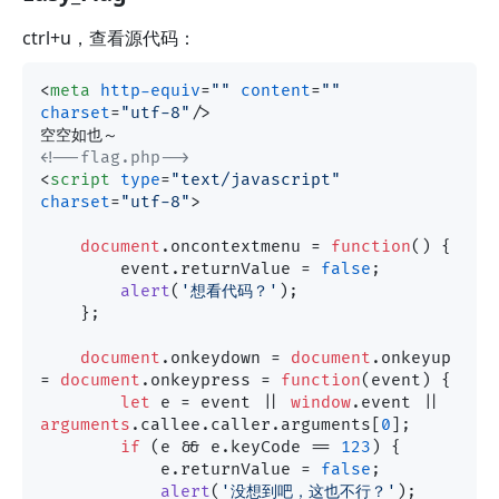
ctrl+u，查看源代码：
<
meta
http-equiv
=
""
content
=
""
charset
=
"utf-8"
/>
<!--flag.php-->
<
script
type
=
"text/javascript"
charset
=
"utf-8"
>
document
.
oncontextmenu
 = 
function
(
) {

        event.
returnValue
 = 
false
;

alert
(
'想看代码？'
);

    };

document
.
onkeydown
 = 
document
.
onkeyup
= 
document
.
onkeypress
 = 
function
(
event
) {

let
 e = event || 
window
.
event
 || 
arguments
.
callee
.
caller
.
arguments
[
0
];

if
 (e && e.
keyCode
 == 
123
) {

            e.
returnValue
 = 
false
;

alert
(
'没想到吧，这也不行？'
);
