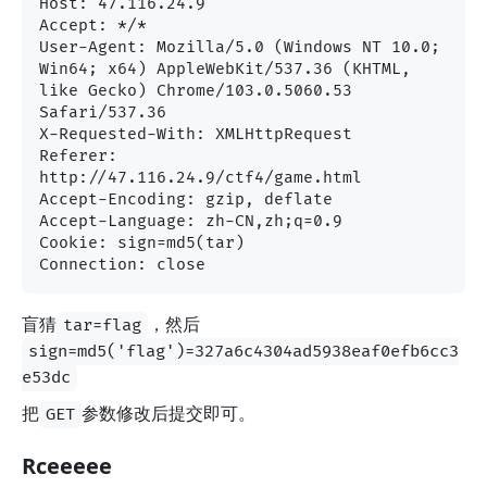
Host: 47.116.24.9

Accept: */*

User-Agent: Mozilla/5.0 (Windows NT 10.0; 
Win64; x64) AppleWebKit/537.36 (KHTML, 
like Gecko) Chrome/103.0.5060.53 
Safari/537.36

X-Requested-With: XMLHttpRequest

Referer: 
http://47.116.24.9/ctf4/game.html

Accept-Encoding: gzip, deflate

Accept-Language: zh-CN,zh;q=0.9

Cookie: sign=md5(tar)

盲猜
，然后
tar=flag
sign=md5('flag')=327a6c4304ad5938eaf0efb6cc3
e53dc
把
参数修改后提交即可。
GET
Rceeeee