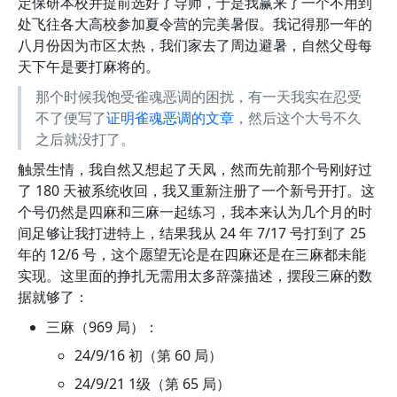
定保研本校并提前选好了导师，于是我赢来了一个不用到
处飞往各大高校参加夏令营的完美暑假。我记得那一年的
八月份因为市区太热，我们家去了周边避暑，自然父母每
天下午是要打麻将的。
那个时候我饱受雀魂恶调的困扰，有一天我实在忍受
不了便写了
证明雀魂恶调的文章
，然后这个大号不久
之后就没打了。
触景生情，我自然又想起了天凤，然而先前那个号刚好过
了 180 天被系统收回，我又重新注册了一个新号开打。这
个号仍然是四麻和三麻一起练习，我本来认为几个月的时
间足够让我打进特上，结果我从 24 年 7/17 号打到了 25
年的 12/6 号，这个愿望无论是在四麻还是在三麻都未能
实现。这里面的挣扎无需用太多辞藻描述，摆段三麻的数
据就够了：
三麻（969 局）：
24/9/16 初（第 60 局）
24/9/21 1级（第 65 局）