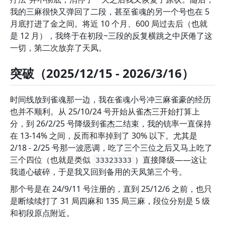
我的三麻很快又弹回了二段，甚至雀魂的另一个号也在 5
月底打进了金之间。将近 10 个月、600 局过去后（也就
是 12 月），我终于在初段~三段的反复横跳之中厌倦了这
一切，第二次放弃了天凤。
突破（2025/12/15 - 2026/3/16）
时间线放到雀魂那一边，我在雀魂小号冲三麻雀豪的经历
也并不顺利。从 25/10/24 号开始从雀杰三开始打算上
分，到 26/2/25 号降级到雀杰二结束，我的铳率一直保持
在 13-14% 之间，反而和率掉到了 30% 以下。尤其是
2/18 - 2/25 号那一波恶调，吃了三个三位之后又马上吃了
三个四位（也就是类似
）直接降级——这让
33323333
我道心破碎，于是我又回到备用的天凤第三个号。
那个号是在 24/9/11 号注册的，直到 25/12/6 之前，也只
是断续续打了 31 局四麻和 135 局三麻，段位分别是 5 级
和初段原点附近。