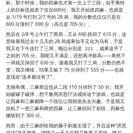
标。那个时候，我的四麻也才第一次上了三段，似乎离特
上的目标也就差了仅仅600分。我又开始抓四麻，也就是
从 1/19 号打到 2/7 号的 28 局，我的分数也仅仅只是在
600 分涨到了 690 分（高点是 705 分）。
然后在 2/8 号上午打了两局，又从 690 跌回了 615 分，这
意味着我过去十几天的 28 局成果似乎又化为乌有，于是
我又在下午连打了三局，顺位分别是
，成果追平了
221
之前的 705 分。我呢又不满足，还想再冲新高——果然下
一局就又掉回了 630 分。接着我又打了三局，分数仍然不
变；我又继续，结果又输了 75 分掉到了 555 分——也就
是现在“连本都没有了”。
无独有偶，三麻那边也从二段 110 分掉到了 50 分。我开
始破罐子破摔，想干脆用厌恶疗法戒掉这个游戏，也就是
让四麻和三麻都降一个段位让我彻底失去兴趣。于是我又
挂机了一把三麻和两把四麻，让三麻回到了初段，四麻也
腰斩到了 305 分。
然而，由于三麻的给我的脑子刺激太强了，并且这种“厌恶
疗法”并不彻底，消停了一天之后我又恢复了原状。随后，