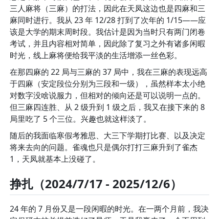
三人麻将（三麻）的打法，因此在天凤这边也是四麻和三
麻同时进行。我从 23 年 12/28 打到了次年的 1/15——应
该是大学的期末周时段。我估计是因为当时只有两门闭卷
考试，并且内容相对简单，因此除了复习之外有诸多闲暇
时光，线上麻将便给我平淡的生活增添一丝色彩。
在那四麻的 22 局与三麻的 37 局中，我在三麻的表现远高
于四麻（安定段位分别为三段和一级），虽然样本太小绝
对数字没啥说服力，但相对的倾向还是可以说明一点的。
但三麻四连胜、从 2 级升到 1 级之后，我又在接下来的 8
局里吃了 5 个三位。兴趣也就这样淡了。
随后的我面临寒假考雅思、大三下学期打比赛、以及决定
将来去向的问题。雀魂也只是偶尔打打三麻升到了雀杰
1，天凤就基本上没碰了。
挣扎（2024/7/17 - 2025/12/6）
24 年的 7 月份又是一段闲暇的时光。在一两个月前，我决