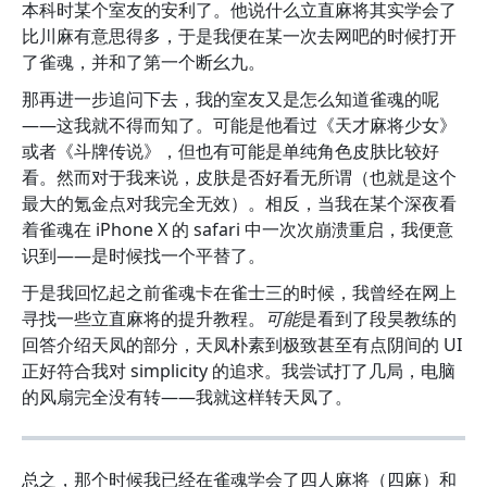
本科时某个室友的安利了。他说什么立直麻将其实学会了
比川麻有意思得多，于是我便在某一次去网吧的时候打开
了雀魂，并和了第一个断幺九。
那再进一步追问下去，我的室友又是怎么知道雀魂的呢
——这我就不得而知了。可能是他看过《天才麻将少女》
或者《斗牌传说》，但也有可能是单纯角色皮肤比较好
看。然而对于我来说，皮肤是否好看无所谓（也就是这个
最大的氪金点对我完全无效）。相反，当我在某个深夜看
着雀魂在 iPhone X 的 safari 中一次次崩溃重启，我便意
识到——是时候找一个平替了。
于是我回忆起之前雀魂卡在雀士三的时候，我曾经在网上
寻找一些立直麻将的提升教程。
可能
是看到了段昊教练的
回答介绍天凤的部分，天凤朴素到极致甚至有点阴间的 UI
正好符合我对 simplicity 的追求。我尝试打了几局，电脑
的风扇完全没有转——我就这样转天凤了。
总之，那个时候我已经在雀魂学会了四人麻将（四麻）和