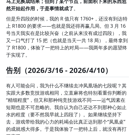
马上兑换成结果；但到了某个节点，前面积下来的东西忽
然开始起作用，于是事情就成了
。
但是升四段的时候，我的 R 值只有 1760+，还没有到达特
上 R1800 的要求——也就是我还得再赢几局。但 3 月 16
号当天我实在是比较兴奋（之前从来没有成过四段），我
又一口气打了 15 把（也就是当天一共 18 局），最终拿到
了 R1800，体验了一把特上的对局——我两年多的愿望终
于实现了。
告别（2026/3/16 - 2026/4/10）
有人可能会问，我为什么不继续去冲凤凰场的七段呢？其
实跟大多数竞技游戏相同，立直麻将也特别看重你判断的
“精细程度”，但又和那种纯竞技游戏不同——运气因素在
短期也是不可忽略的。我自认为自己还达不到那种心如止
水的程度（要不然我早就上四段了）。如果继续坚持下
去，游戏带给我的心力的耗竭会比真正达到那个“凤凰桌”
的成就感大得多。于是我体验了一把特上后，就没有再打